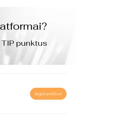
latformai?
t TIP punktus
Iegūt piekļuvi