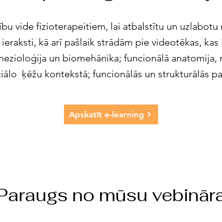
ību vide fizioterapeitiem, lai atbalstītu un uzlabot
 ieraksti, kā arī pašlaik strādām pie videotēkas, kas
nezioloģija un biomehānika; funcionālā anatomija, 
ciālo ķēžu kontekstā; funcionālās un strukturālās pa
Apskatīt e-learning
Paraugs no mūsu vebinār