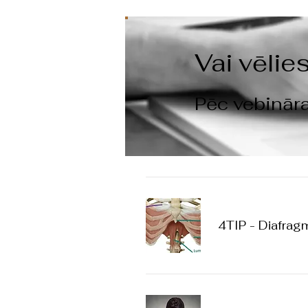
Vai vēlie
Pēc vebināra
4TIP - Diafragm