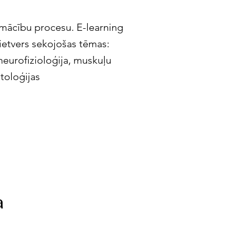
u mācību procesu. E-learning
 ietvers sekojošas tēmas:
neurofizioloģija, muskuļu
toloģijas
a