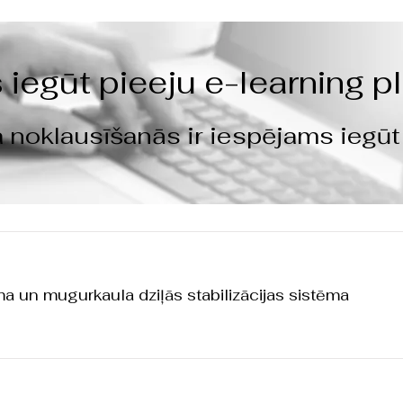
s iegūt pieeju e-learning p
 noklausīšanās ir iespējams iegū
a un mugurkaula dziļās stabilizācijas sistēma