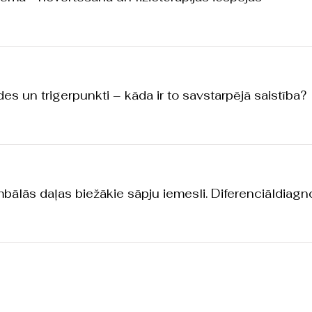
es un trigerpunkti – kāda ir to savstarpējā saistība?
ālās daļas biežākie sāpju iemesli. Diferenciāldiagn