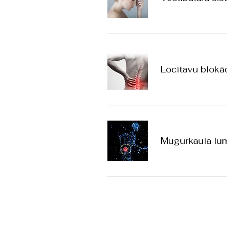
Locītavu blokād
Mugurkaula lumb