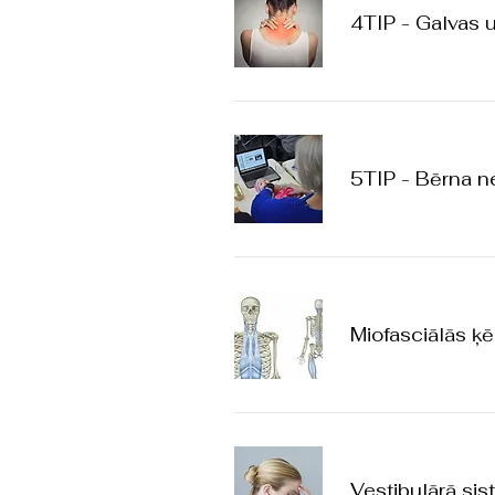
4TIP - Galvas u
5TIP - Bērna ne
Miofasciālās ķ
Vestibulārā sis