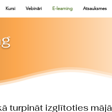
Kursi
Vebināri
E-learning
Atsauksmes
ng
kā turpināt izglītoties mājā