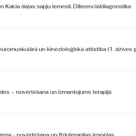
n Kakla daļas sāpju iemesli. Diferenciāldiagnostika
uromuskulārā un kinezioloģiskā attīstība (1. dzīves 
ēdes – novērtēšana un izmantojums terapijā
tēma - novērtēšana un fizioterapijas iespējas