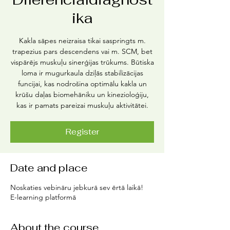
ika
Kakla sāpes neizraisa tikai saspringts m.
trapezius pars descendens vai m. SCM, bet
vispārējs muskuļu sinerģijas trūkums. Būtiska
loma ir mugurkaula dziļās stabilizācijas
funcijai, kas nodrošina optimālu kakla un
krūšu daļas biomehāniku un kinezioloģiju,
kas ir pamats pareizai muskuļu aktivitātei.
Register
Date and place
Noskaties vebināru jebkurā sev ērtā laikā!
E-learning platformā
About the course