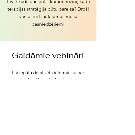
tev ir kāds pacients, kuram nezini, kāda
terapijas stratēģija būtu pareiza? Droši
vari uzdot jautājumus mūsu
pasniedzējiem!
Gaidāmie vebināri
Lai iegūtu detalizētu informāciju par
vebināru, lūdzu, izvēlieties Jums
interesējošu vebināru.
Pašlaik nav pasākumu