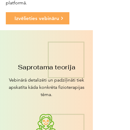
platformā.
Izvēlieties vebināru
Saprotama teorija
Vebinārā detalizēti un padziļināti tiek
apskatīta kāda konkrēta fizioterapijas
tēma.