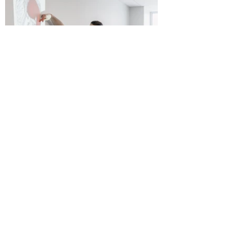
Kvalitatīva profesionālā tālākizglītība