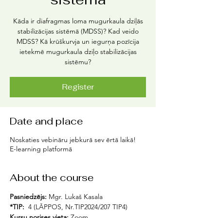
Kāda ir diafragmas loma mugurkaula dziļās
stabilizācijas sistēmā (MDSS)? Kad veido
MDSS? Kā krūškurvja un iegurņa pozīcija
ietekmē mugurkaula dziļo stabilizācijas
sistēmu?
Register
Date and place
Noskaties vebināru jebkurā sev ērtā laikā!
E-learning platformā
About the course
Pasniedzējs:
 Mgr. Lukaš Kasala
*TIP:
  4 (LĀPPOS, Nr.TIP2024/207 TIP4)
Kursu norises vieta: 
Zoom