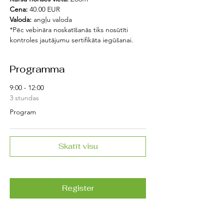
Cena:
 40.00 EUR
Valoda:
 angļu valoda
*Pēc vebināra noskatīšanās tiks nosūtīti 
kontroles jautājumu sertifikāta iegūšanai.
Programma
9:00 - 12:00
3 stundas
Program
Skatīt visu
Register