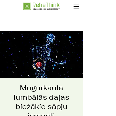
Mugurkaula
lumbālās daļas
biežākie sāpju
iemesli.