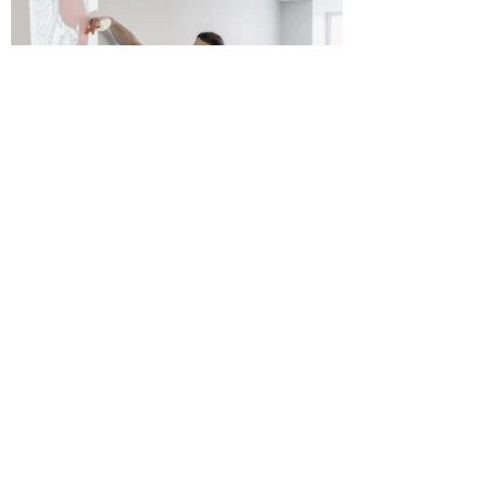
Kvalitatīva profesionālā tālākizglītība
fizioterapeitiem.