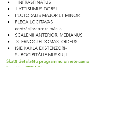
  INFRASPINATUS 
 LATTISUMUS DORSI 
PECTORALIS MAJOR ET MINOR 
PLECA LOCĪTAVAS 
centrācija/aproksimācija 
SCALENII ANTERIOR, MEDIANUS 
 STERNOCLEIDOMASTOIDEUS 
ĪSIE KAKLA EKSTENZORI-
SUBOCIPITĀLIE MUSKUĻI 
Skatīt detalizētu programmu un ieteicamo 
literatūru PDF failā
Gallery from our
courses