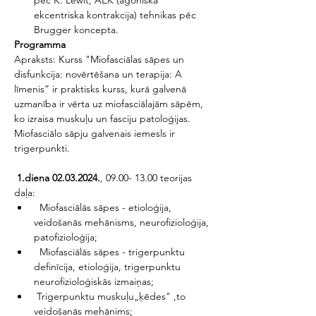
pēc K. Lewit, AEK (agoniska 
ekcentriska kontrakcija) tehnikas pēc 
Brugger koncepta.
Programma
Apraksts: Kurss "Miofasciālas sāpes un 
disfunkcija: novērtēšana un terapija: A 
līmenis” ir praktisks kurss, kurā galvenā 
uzmanība ir vērta uz miofasciālajām sāpēm, 
ko izraisa muskuļu un fasciju patoloģijas. 
Miofasciālo sāpju galvenais iemesls ir 
trigerpunkti.
 1.diena 02.03.2024.
, 09.00- 13.00 teorijas 
daļa:
  Miofasciālās sāpes - etioloģija, 
veidošanās mehānisms, neurofizioloģija, 
patofizioloģija;
  Miofasciālās sāpes - trigerpunktu 
definīcija, etioloģija, trigerpunktu 
neurofizioloģiskās izmaiņas;
 Trigerpunktu muskuļu„ķēdes" ,to 
veidošanās mehānims;