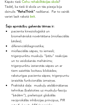
Kāpēc tieši 
Čehu rehabilitācijas skola
? 
Tādēļ, ka tieši šī skola un tās pieeja bija 
dzinulis 
"RehaThink"
 radīšanai.  Par to vairāk 
variet lasīt rakstā 
šeit
.
Šajo apmācību galvenās tēmas ir:
pacienta kinezioloģiskā un 
biomehāniskā novērtēšana (miofasciālās 
ķēdes);
diferenciāldiagnostika;
miofasciālās sāpes, to iemesli; 
trigerpunktu muskuļu “ķēžu” reakcijas 
un to veidošanās mehānims; 
trigerpunktu izstarotās sāpes un ar 
tiem saistītās locītavu blokādes; 
raksturīgas pacienta sāpes; trigerpuntu 
izraisītās funkcionālās izmaiņas.
Praktiskā daļa:  muskuļu atslābināšanas 
tehnikas (balstoties uz muskuļu-fasciju 
“ķēdēm”), pielietojot globālās 
reciprokālās inhibicijas principus, PIR 