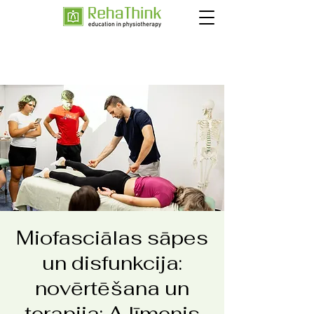
Miofasciālas sāpes
un disfunkcija:
novērtēšana un
terapija: A līmenis