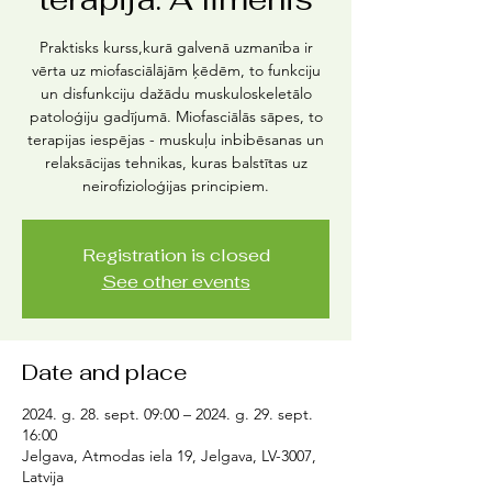
Praktisks kurss,kurā galvenā uzmanība ir
vērta uz miofasciālājām ķēdēm, to funkciju
un disfunkciju dažādu muskuloskeletālo
patoloģiju gadījumā. Miofasciālās sāpes, to
terapijas iespējas - muskuļu inbibēsanas un
relaksācijas tehnikas, kuras balstītas uz
neirofizioloģijas principiem.
Registration is closed
See other events
Date and place
2024. g. 28. sept. 09:00 – 2024. g. 29. sept.
16:00
Jelgava, Atmodas iela 19, Jelgava, LV-3007,
Latvija