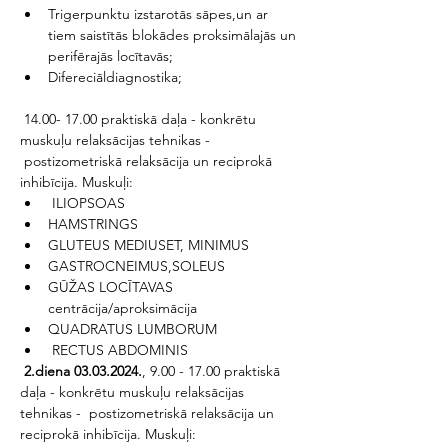
Trigerpunktu izstarotās sāpes,un ar 
tiem saistītās blokādes proksimālajās un 
perifērajās locītavās;
Difereciāldiagnostika;
 14.00- 17.00 praktiskā daļa - konkrētu 
muskuļu relaksācijas tehnikas - 
 postizometriskā relaksācija un reciprokā 
inhibīcija. Muskuļi:
 ILIOPSOAS 
HAMSTRINGS
GLUTEUS MEDIUSET, MINIMUS 
GASTROCNEIMUS,SOLEUS
GŪŽAS LOCĪTAVAS 
centrācija/aproksimācija 
QUADRATUS LUMBORUM 
 RECTUS ABDOMINIS
 2.diena 03.03.2024.
, 9.00 - 17.00 praktiskā 
daļa - konkrētu muskuļu relaksācijas 
tehnikas -  postizometriskā relaksācija un 
reciprokā inhibīcija. Muskuļi: