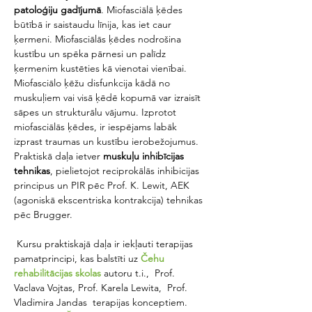
patoloģiju gadījumā
. Miofasciālā ķēdes 
būtībā ir saistaudu līnija, kas iet caur 
ķermeni. Miofasciālās ķēdes nodrošina 
kustību un spēka pārnesi un palīdz 
ķermenim kustēties kā vienotai vienībai. 
Miofasciālo ķēžu disfunkcija kādā no 
muskuļiem vai visā ķēdē kopumā var izraisīt 
sāpes un strukturālu vājumu. Izprotot 
miofasciālās ķēdes, ir iespējams labāk 
izprast traumas un kustību ierobežojumus.
Praktiskā daļa ietver 
muskuļu inhibīcijas 
tehnikas
, pielietojot reciprokālās inhibicijas 
principus un PIR pēc Prof. K. Lewit, AEK 
(agoniskā ekscentriska kontrakcija) tehnikas 
pēc Brugger. 
 Kursu praktiskajā daļa ir iekļauti terapijas 
pamatprincipi, kas balstīti uz
Čehu 
rehabilitācijas skolas 
autoru t.i.,  Prof. 
Vaclava Vojtas, Prof. Karela Lewita,  Prof. 
Vladimira Jandas  terapijas konceptiem.