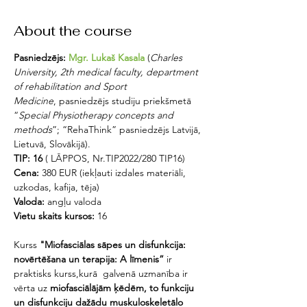
About the course
Pasniedzējs: 
Mgr. Lukaš Kasala
 (
Charles 
University, 2th medical faculty, department 
of rehabilitation and Sport
Medicine
, pasniedzējs studiju priekšmetā 
“
Special Physiotherapy concepts and 
methods
”; “RehaThink” pasniedzējs Latvijā, 
Lietuvā, Slovākijā).
TIP: 16
 ( LĀPPOS, Nr.TIP2022/280 TIP16)
Cena:
 380 EUR (iekļauti izdales materiāli, 
uzkodas, kafija, tēja)
Valoda:
 angļu valoda
Vietu skaits kursos: 
16 
Kurss 
"Miofasciālas sāpes un disfunkcija: 
novērtēšana un terapija: A līmenis” 
ir 
praktisks kurss,kurā  galvenā uzmanība ir 
vērta uz 
miofasciālājām ķēdēm, to funkciju 
un disfunkciju dažādu muskuloskeletālo 