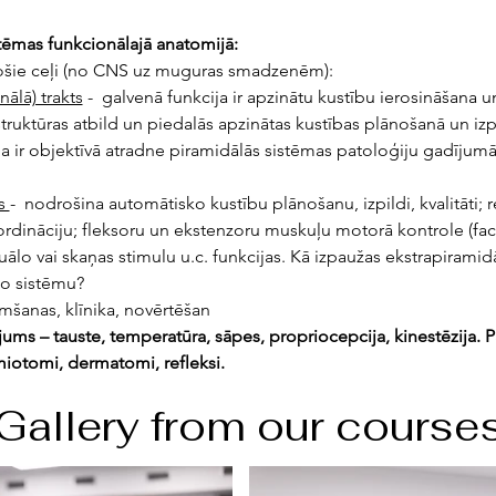
stēmas funkcionālajā anatomijā:
ošie ceļi (no CNS uz muguras smadzenēm):
nālā) trakts
 -  galvenā funkcija ir apzinātu kustību ierosināšana u
truktūras atbild un piedalās apzinātas kustības plānošanā un iz
a ir objektīvā atradne piramidālās sistēmas patoloģiju gadījumā
s 
-  nodrošina automātisko kustību plānošanu, izpildi, kvalitāti;
rdināciju; fleksoru un ekstenzoru muskuļu motorā kontrole (facili
izuālo vai skaņas stimulu u.c. funkcijas. Kā izpaužas ekstrapiramid
lo sistēmu? 
limšanas, klīnika, novērtēšan
jums – tauste, temperatūra, sāpes, propriocepcija, kinestēzija. 
iotomi, dermatomi, refleksi.
Gallery from our course