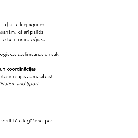
ā ļauj atklāj agrīnas 
šanām, kā arī palīdz 
o tur ir neiroloģiska 
oģiskās saslimšanas un sāk 
 un koordinācijas 
vērtēsim šajās apmācībās!
litation and Sport
sertifikāta iegūšanai par 