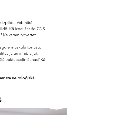
n izpilde. Vebinārā 
pildē. Kā izpaužas šo CNS 
? Kā varam novērtēt 
 regulē muskuļu tonusu; 
tācija un inhibīcija); 
ālā trakta saslimšanas? Kā 
Pamata neiroloģiskā 
s