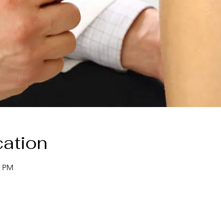
ation
0 PM