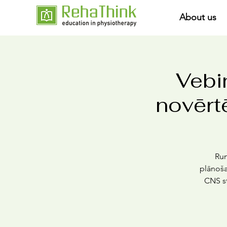
About us
Vebi
novērt
Run
plānošan
CNS st