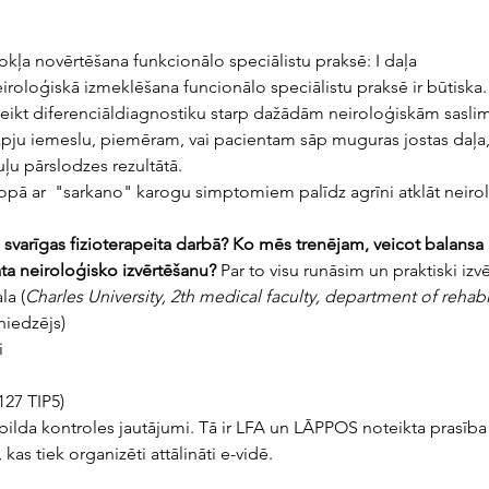
okļa novērtēšana funkcionālo speciālistu praksē: I daļa
iroloģiskā izmeklēšana funcionālo speciālistu praksē ir būtiska. T
veikt diferenciāldiagnostiku starp dažādām neiroloģiskām saslim
āpju iemeslu, piemēram, vai pacientam sāp muguras jostas daļa, j
uļu pārslodzes rezultātā.
pā ar  "sarkano" karogu simptomiem palīdz agrīni atklāt neirol
i svarīgas fizioterapeita darbā? Ko mēs trenējam, veicot balansa
a neiroloģisko izvērtēšanu?
 Par to visu runāsim un praktiski iz
la (
Charles University, 2th medical faculty, department of rehabi
niedzējs)
i
127 TIP5)
aizpilda kontroles jautājumi. Tā ir LFA un LĀPPOS noteikta prasība 
kas tiek organizēti attālināti e-vidē.