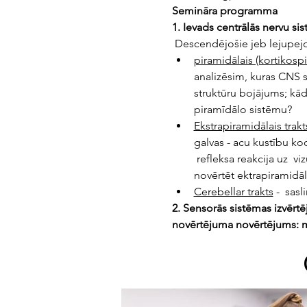
Semināra programma
1. Ievads centrālās nervu si
 Descendējošie jeb lejupej
piramidālais (kortikospi
analizēsim, kuras CNS s
struktūru bojājums; kād
piramīdālo sistēmu?
Ekstrapiramidālais trakt
galvas - acu kustību koo
 refleksa reakcija uz  v
novērtēt ektrapiramidā
Cerebellar trakts
 -  sas
2. Sensorās sistēmas izvērtē
novērtējuma novērtējums: m