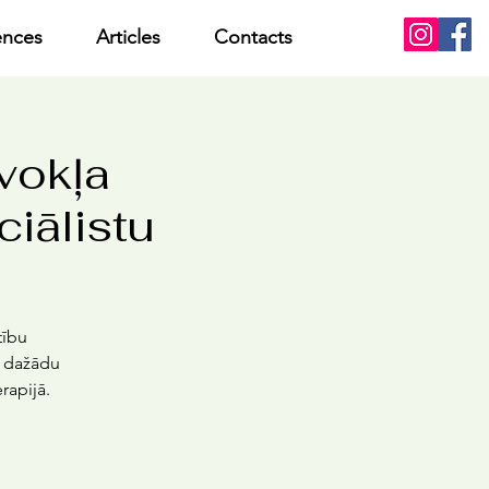
ences
Articles
Contacts
vokļa
iālistu
tību
na dažādu
rapijā.