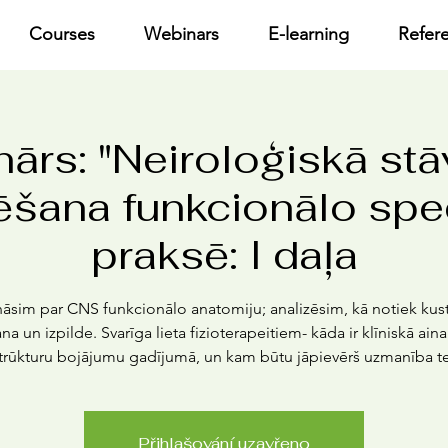
Courses
Webinars
E-learning
Refer
nārs: "Neiroloģiskā stā
ēšana funkcionālo spec
praksē: I daļa
āsim par CNS funkcionālo anatomiju; analizēsim, kā notiek kus
a un izpilde. Svarīga lieta fizioterapeitiem- kāda ir klīniskā ai
rūkturu bojājumu gadījumā, un kam būtu jāpievērš uzmanība te
Přihlašování uzavřeno