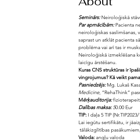
About
Seminārs:
 Neiroloģiskā stāv
Par apmācībām: 
Pacienta ne
neiroloģiskas saslimšanas, 
saprast un atklāt pacienta s
problēma vai arī tas ir musk
Neiroloģiskā izmeklēšana ko
laicīgu ārstēšanu. 
Kuras CNS struktūras ir īpaš
vingrojumus? Kā veikt pamat
Pasniedzējs:
 Mg. Lukaš Kasa
Medicine
, “RehaThink” pas
M
ērķauditorija:
 fizioterapeit
Dalības maksa: 
5
0.00 Eur 
TIP:
 I daļa 5 TIP (Nr.TIP2023/
Lai iegūtu sertifikātu, ir jā
 tālākizglītības pasākumiem, 
Valoda:
 angļu valoda