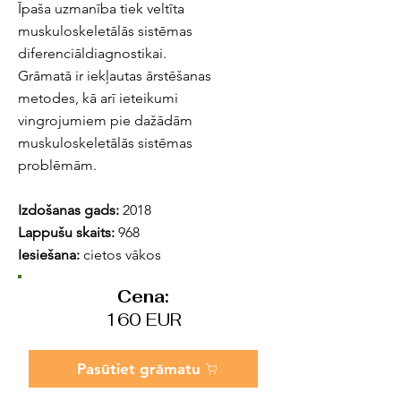
Īpaša uzmanība tiek veltīta
muskuloskeletālās sistēmas
diferenciāldiagnostikai.
Grāmatā ir iekļautas ārstēšanas
metodes, kā arī ieteikumi
vingrojumiem pie dažādām
muskuloskeletālās sistēmas
problēmām.
Izdošanas gads:
2018
Lappušu skaits:
968
Iesiešana:
cietos vākos
Cena:
160 EUR
Pasūtiet grāmatu