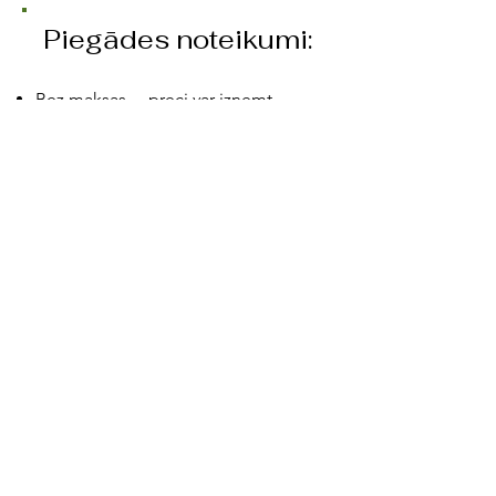
Piegādes noteikumi:​
Bez maksas – preci var izņemt
“RehaThink” telpās, Barona
Biznesa centrs, Krišjāņa Barona iela
40, Jelgava, LV-3001.
Kurjers – piegāde līdz
durvīm.Grāmatas cena ir 170.00 Eur,
iekļaujot grāmatas piedādi līdz Jūsu
norādītajai adresei.
Pakomāts OMNIVA. Grāmatas cena
ir 165.00 EUR, iekļaujot grāmatas
piegādi uz Jūsu norādīto OMNIVA
pakomātu.