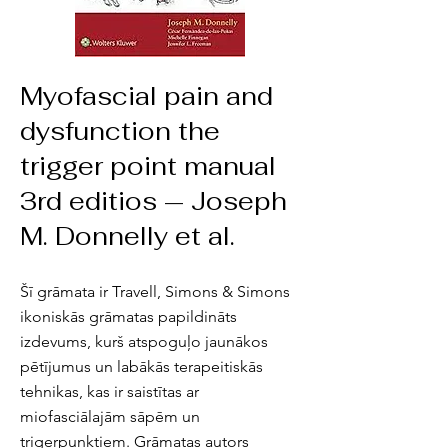
Myofascial pain and
dysfunction the
trigger point manual
3rd editios — Joseph
M. Donnelly et al.
Šī grāmata ir Travell, Simons & Simons
ikoniskās grāmatas papildināts
izdevums, kurš atspoguļo jaunākos
pētījumus un labākās terapeitiskās
tehnikas, kas ir saistītas ar
miofasciālajām sāpēm un
trigerpunktiem. Grāmatas autors