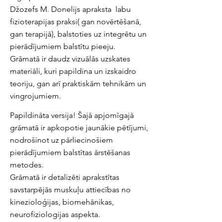
Džozefs M. Donelijs apraksta labu
fizioterapijas praksi( gan novērtēšanā,
gan terapijā), balstoties uz integrētu un
pierādījumiem balstītu pieeju.
Grāmatā ir daudz vizuālās uzskates
materiāli, kuri papildina un izskaidro
teoriju, gan arī praktiskām tehnikām un
vingrojumiem.
Papildināta versija! Šajā apjomīgajā
grāmatā ir apkopotie jaunākie pētījumi,
nodrošinot uz pārliecinošiem
pierādījumiem balstītas ārstēšanas
metodes.
Grāmatā ir detalizēti aprakstītas
savstarpējās muskuļu attiecības no
kinezioloģijas, biomehānikas,
neurofiziologijas aspekta.