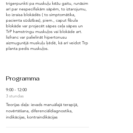
trigerpunkti pa muskuļu kēžu gaitu, runāsim
arī par nespecifiskām sāpēm, to iztarojumu,
ko izraisa blokādēs ( to simptomātika,
pacienta sūdzības), piem., caput fibula
blokāde var projecēt sāpes ceļa sāpes un
TrP hamstringu muskuļos vai blokāde art.
lisfranc var palielināt hipertonusu
aizmugurējā muskuļu ķēdē, kā arī veidot Trp
planta pedis muskuļos.
Programma
9:00 - 12:00
3 stundas
Teorijas daļa: ievads manuālajā terapijā,
novērtēšana, diferenciāldiagnostika,
indikācijas, kontraindikācijas