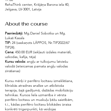
RehaThink center, Krišjāņa Barona iela 40,
Jelgava, LV-3001, Latvija
About the course
Pasniedzēji:
Mg.Daniel Sobotka un Mg.
Lukaš Kasala
TIP:
24 (saskaņots LĀPPOS, Nr.TIP2022/67
TIP24).
Cena:
450.00 EUR (iekļauti izdales materiāli,
uzkodas, kafija, tēja)
Kursu valoda:
angļu ar tulkojumu latviešu
valodā (ieteicamas pamata angļu valodas
zināšanas)
Kursu mērķi ir perifēro locītavu izmeklēšana,
klīniskās atradnes analīze un atbilstoša
terapija, šajā gadījumā, dažādas mobilizāciju
tehnikas. Kursos liela uzmanība ir vērsta
perifēro locītavu un muskuļu ķēžu saistībām,
t.i., kādas perifēro locītavu blokādes izraisa
konkrēti trigerpunkti, kā veidojas