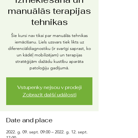
manuālās terapijas
tehnikas
Šie kursi nav tikai par manuālās tehnikas
iemācīšanu. Liels uzsvars tiek likts uz
diferenciāldiagnostiku (ir svarīgi saprast, ko
un kādēļ mobilizējam) un terapijas
stratēģijām dažādu kustību aparāta
patoloģiju gadījumā.
Vstupenky nejsou v prodeji
Zobrazit další události
Date and place
2022. g. 09. sept. 09:00 – 2022. g. 12. sept.
17:00