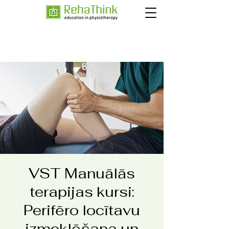
VST Manuālās
terapijas kursi:
Perifēro locītavu
izmeklēšana un