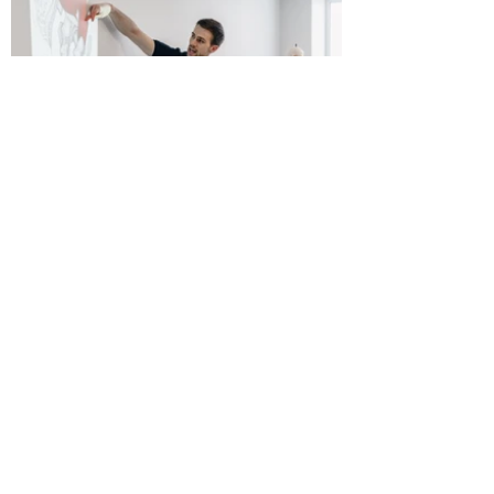
Izcilība ceļā uz labāku fizioterapiju.
Profesionālā tālākizglītības kursi