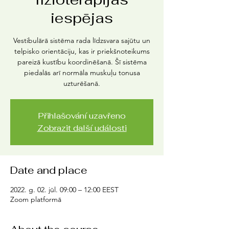
iespējas
Vestibulārā sistēma rada līdzsvara sajūtu un
telpisko orientāciju, kas ir priekšnoteikums
pareizā kustību koordinēšanā. Šī sistēma
piedalās arī normāla muskuļu tonusa
uzturēšanā.
Přihlašování uzavřeno
Zobrazit další události
Date and place
2022. g. 02. jūl. 09:00 – 12:00 EEST
Zoom platformā