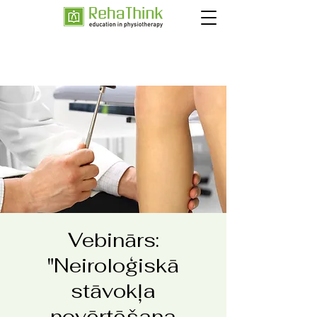
Vebinārs:
"Neiroloģiskā
stāvokļa
novērtēšana