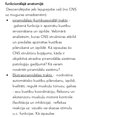
funkcionālajā anatomijā:
 Descendējošie jeb lejupejošie ceļi (no CNS 
uz muguras smadzenēm):
piramidālais (kortikospinālā) trakts
 - 
 galvenā funkcija ir apzinātu kustību 
ierosināšana un izpilde. Vebinārā 
analizēsim, kuras CNS struktūras atbild 
un piedalās apzinātas kustības 
plānošanā un izpildē. Kā izpaužas šo 
CNS struktūru bojājums; kāda ir 
objektīvā atradne piramidālās sistēmas 
patoloģiju gadījumā? Kā varam 
novērtēt piramīdālo sistēmu?
Ekstrapiramidālais trakts 
-  nodrošina 
automātisko kustību plānošanu, izpildi, 
kvalitāti; regulē muskuļu tonusu; galvas 
- acu kustību koordināciju; fleksoru un 
ekstenzoru muskuļu motorā kontrole 
(facilitācija un inhibīcija);  refleksa 
reakcija uz  vizuālo vai skaņas stimulu 
u.c. funkcijas. Kā izpaužas 