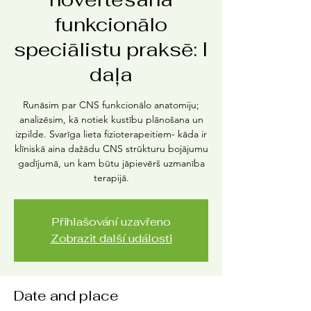
funkcionālo
speciālistu praksē: I
daļa
Runāsim par CNS funkcionālo anatomiju;
analizēsim, kā notiek kustību plānošana un
izpilde. Svarīga lieta fizioterapeitiem- kāda ir
klīniskā aina dažādu CNS strūkturu bojājumu
gadījumā, un kam būtu jāpievērš uzmanība
terapijā.
Přihlašování uzavřeno
Zobrazit další události
Date and place