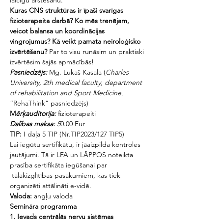
laicīgu ārstēšanu. 
Kuras CNS struktūras ir īpaši svarīgas 
fizioterapeita darbā? Ko mēs trenējam, 
veicot balansa un koordinācijas 
vingrojumus? Kā veikt pamata neiroloģisko 
izvērtēšanu?
 Par to visu runāsim un praktiski 
izvērtēsim šajās apmācībās!
Pasniedzējs:
 Mg. Lukaš Kasala (
Charles 
University, 2th medical faculty, department 
of rehabilitation and Sport
Medicine
, 
“RehaThink” pasniedzējs)
M
ērķauditorija:
 fizioterapeiti
Dalības maksa: 
5
0.00 Eur 
TIP:
 I daļa 5 TIP (Nr.TIP2023/127 TIP5)
Lai iegūtu sertifikātu, ir jāaizpilda kontroles 
jautājumi. Tā ir LFA un LĀPPOS noteikta 
prasība sertifikāta iegūšanai par 
 tālākizglītības pasākumiem, kas tiek 
organizēti attālināti e-vidē.
Valoda:
 angļu valoda
Semināra programma
1. Ievads centrālās nervu sistēmas 