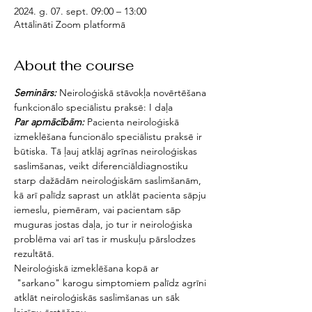
2024. g. 07. sept. 09:00 – 13:00
Attālināti Zoom platformā
About the course
Seminārs:
 Neiroloģiskā stāvokļa novērtēšana 
funkcionālo speciālistu praksē: I daļa
Par apmācībām: 
Pacienta neiroloģiskā 
izmeklēšana funcionālo speciālistu praksē ir 
būtiska. Tā ļauj atklāj agrīnas neiroloģiskas 
saslimšanas, veikt diferenciāldiagnostiku 
starp dažādām neiroloģiskām saslimšanām, 
kā arī palīdz saprast un atklāt pacienta sāpju 
iemeslu, piemēram, vai pacientam sāp 
muguras jostas daļa, jo tur ir neiroloģiska 
problēma vai arī tas ir muskuļu pārslodzes 
rezultātā.
Neiroloģiskā izmeklēšana kopā ar 
 "sarkano" karogu simptomiem palīdz agrīni 
atklāt neiroloģiskās saslimšanas un sāk 