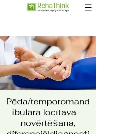
Pēda/temporomand
ibulārā locītava –
novērtēšana,
diferenciāldiagnosti