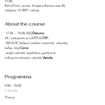
17:00
RehaThink center, Krišjāņa Barona iela 40,
Jelgava, LV-3001, Latvija
About the course
 17.06. – 19.06.2022
Datums:
24 ( saskaņots ar LĀPPOS)
TIP: 
 450 EUR (iekļauti izdales materiāli, uzkodas, 
kafija, tēja)
Cena:
 angļu valoda( vajadzības gadījumā 
tulkojums latviešu valodā).
Valoda:
Programma
9:00 - 10:00
1 stunda
Theory