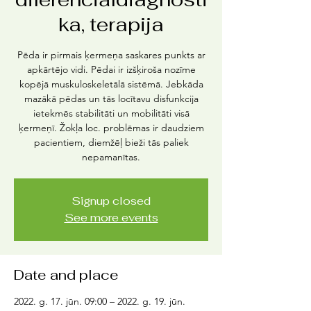
ka, terapija
Pēda ir pirmais ķermeņa saskares punkts ar
apkārtējo vidi. Pēdai ir izšķiroša nozīme
kopējā muskuloskeletālā sistēmā. Jebkāda
mazākā pēdas un tās locītavu disfunkcija
ietekmēs stabilitāti un mobilitāti visā
ķermeņī. Žokļa loc. problēmas ir daudziem
pacientiem, diemžēļ bieži tās paliek
nepamanītas.
Signup closed
See more events
Date and place
2022. g. 17. jūn. 09:00 – 2022. g. 19. jūn.