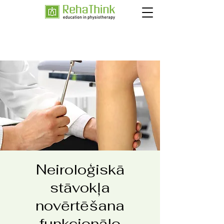
Neiroloģiskā
stāvokļa
novērtēšana
funkcionālo