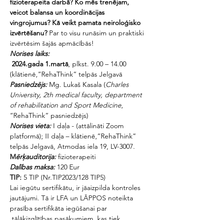
fizioterapeita darbā? Ko mēs trenējam, 
veicot balansa un koordinācijas 
vingrojumus? Kā veikt pamata neiroloģisko 
izvērtēšanu?
 Par to visu runāsim un praktiski 
izvērtēsim šajās apmācībās!
Norises laiks:
2024.gada 1.martā
, plkst. 9.00 – 14.00 
(klātienē,”RehaThink” telpās Jelgavā
Pasniedzējs:
 Mg. Lukaš Kasala (
Charles 
University, 2th medical faculty, department 
of rehabilitation and Sport
Medicine
, 
“RehaThink” pasniedzējs)
Norises vieta:
 I daļa - (attālināti Zoom 
platformā); II daļa – klātienē,”RehaThink” 
telpās Jelgavā, Atmodas iela 19, LV-3007.
M
ērķauditorija:
 fizioterapeiti
Dalības maksa: 
120 Eur 
TIP: 
5 TIP (Nr.TIP2023/128 TIP5)
Lai iegūtu sertifikātu, ir jāaizpilda kontroles 
jautājumi. Tā ir LFA un LĀPPOS noteikta 
prasība sertifikāta iegūšanai par 
 tālākizglītības pasākumiem, kas tiek 