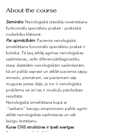
About the course
Seminārs:
 Neiroloģiskā stāvokļa novērtēšana 
funkcionālo speciālistu praksē - praktiskā 
nodarbība klātienē.
Par apmācībām: 
Pacienta neiroloģiskā 
izmeklēšana funcionālo speciālistu praksē ir 
būtiska. Tā ļauj atklāj agrīnas neiroloģiskas 
saslimšanas, veikt diferenciāldiagnostiku 
starp dažādām neiroloģiskām saslimšanām, 
kā arī palīdz saprast un atklāt pacienta sāpju 
iemeslu, piemēram, vai pacientam sāp 
muguras jostas daļa, jo tur ir neiroloģiska 
problēma vai arī tas ir muskuļu pārslodzes 
rezultātā.
Neiroloģiskā izmeklēšana kopā ar 
 "sarkano" karogu simptomiem palīdz agrīni 
atklāt neiroloģiskās saslimšanas un sāk 
laicīgu ārstēšanu. 
Kuras CNS struktūras ir īpaši svarīgas 