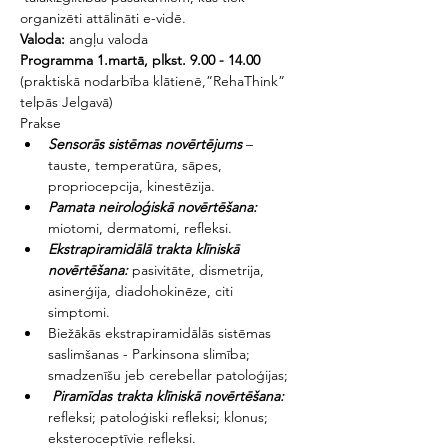
organizēti attālināti e-vidē.
Valoda:
 angļu valoda
Programma 1.martā, plkst. 9.00 - 14.00 
(praktiskā nodarbība klātienē,”RehaThink” 
telpās Jelgavā)
Prakse
Sensorās sistēmas novērtējums
 – 
tauste, temperatūra, sāpes, 
propriocepcija, kinestēzija.
Pamata neiroloģiskā novērtēšana:
miotomi, dermatomi, refleksi.
Ekstrapiramidālā trakta klīniskā 
novērtēšana:
 pasivitāte, dismetrija, 
asinerģija, diadohokinēze, citi 
simptomi. 
Biežākās ekstrapiramidālās sistēmas 
saslimšanas - Parkinsona slimība; 
smadzenīšu jeb cerebellar patoloģijas;
 Piramīdas trakta klīniskā novērtēšana: 
refleksi; patoloģiski refleksi; klonus; 
eksteroceptīvie refleksi.