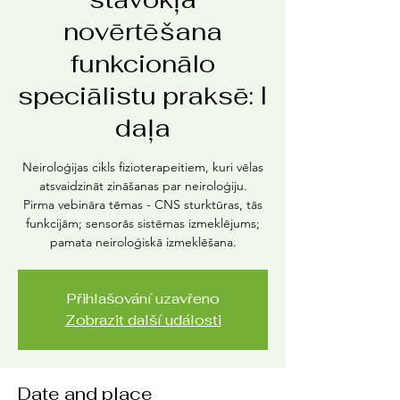
novērtēšana
funkcionālo
speciālistu praksē: I
daļa
Neiroloģijas cikls fizioterapeitiem, kuri vēlas
atsvaidzināt zināšanas par neiroloģiju.
Pirma vebināra tēmas - CNS sturktūras, tās
funkcijām; sensorās sistēmas izmeklējums;
pamata neiroloģiskā izmeklēšana.
Přihlašování uzavřeno
Zobrazit další události
Date and place