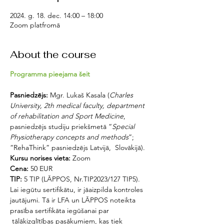
2024. g. 18. dec. 14:00 – 18:00
Zoom platfromā
About the course
Programma pieejama šeit
Pasniedzējs:
 Mgr. Lukaš Kasala (
Charles 
University, 2th medical faculty, department 
of rehabilitation and Sport
Medicine
, 
pasniedzējs studiju priekšmetā “
Special 
Physiotherapy concepts and methods
”; 
“RehaThink” pasniedzējs Latvijā,  Slovākijā).
Kursu norises vieta: 
Zoom
Cena:
 50 EUR
TIP: 
5 TIP (LĀPPOS, Nr.TIP2023/127 TIP5). 
Lai iegūtu sertifikātu, ir jāaizpilda kontroles 
jautājumi. Tā ir LFA un LĀPPOS noteikta 
prasība sertifikāta iegūšanai par 
 tālākizglītības pasākumiem, kas tiek 