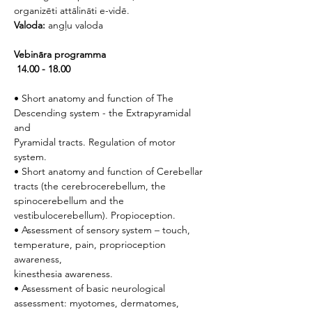
organizēti attālināti e-vidē.
Valoda:
 angļu valoda
Vebināra programma
 14.00 - 18.00
• Short anatomy and function of The 
Descending system - the Extrapyramidal 
and
Pyramidal tracts. Regulation of motor 
system.
• Short anatomy and function of Cerebellar 
tracts (the cerebrocerebellum, the
spinocerebellum and the 
vestibulocerebellum). Propioception.
• Assessment of sensory system – touch, 
temperature, pain, proprioception 
awareness,
kinesthesia awareness.
• Assessment of basic neurological 
assessment: myotomes, dermatomes, 