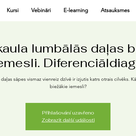
Kursi
Vebināri
E-learning
Atsauksmes
aula lumbālās daļas b
emesli. Diferenciāldia
daļas sāpes vismaz vienreiz dzīvē ir izjutis katrs otrais cilvēks. Kā
biežākie iemesli?
Přihlašování uzavřeno
Zobrazit další události