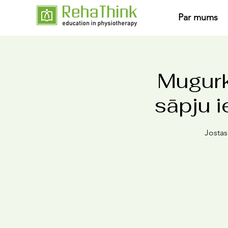
Par mums
Mugurk
sāpju i
Jostas 