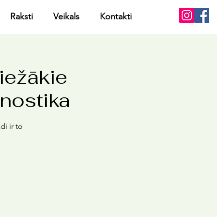
Raksti
Veikals
Kontakti
iežākie
gnostika
di ir to