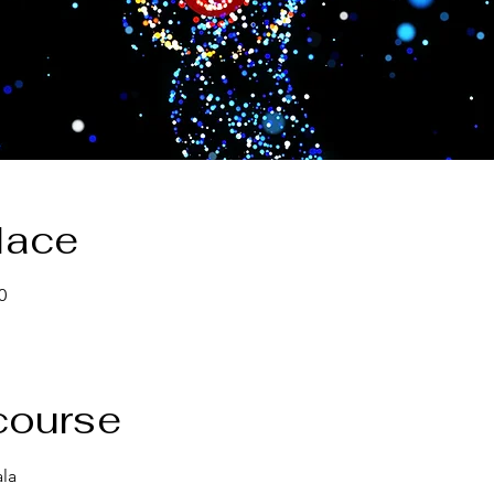
lace
0
course
la