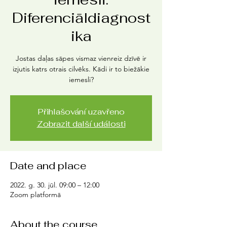
Diferenciāldiagnost
ika
Jostas daļas sāpes vismaz vienreiz dzīvē ir
izjutis katrs otrais cilvēks. Kādi ir to biežākie
iemesli?
Přihlašování uzavřeno
Zobrazit další události
Date and place
2022. g. 30. jūl. 09:00 – 12:00
Zoom platformā
About the course