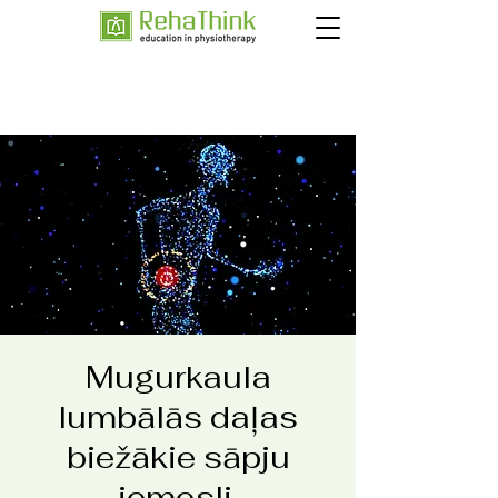
Mugurkaula
lumbālās daļas
biežākie sāpju
iemesli.