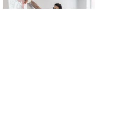
Kvalitatīva profesionālā tālākizglītība
fizioterapeitiem.