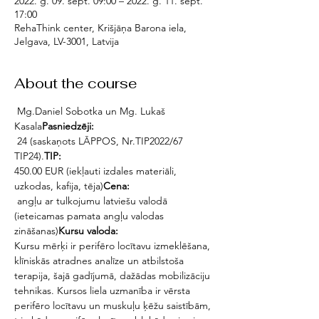
2022. g. 09. sept. 09:00 – 2022. g. 11. sept.
17:00
RehaThink center, Krišjāņa Barona iela,
Jelgava, LV-3001, Latvija
About the course
 Mg.Daniel Sobotka un Mg. Lukaš 
Kasala
Pasniedzēji:
 24 (saskaņots LĀPPOS, Nr.TIP2022/67 
TIP24).
TIP:
450.00 EUR (iekļauti izdales materiāli, 
uzkodas, kafija, tēja)
Cena: 
 angļu ar tulkojumu latviešu valodā 
(ieteicamas pamata angļu valodas 
zināšanas)
Kursu valoda:
Kursu mērķi ir perifēro locītavu izmeklēšana, 
klīniskās atradnes analīze un atbilstoša 
terapija, šajā gadījumā, dažādas mobilizāciju 
tehnikas. Kursos liela uzmanība ir vērsta 
perifēro locītavu un muskuļu ķēžu saistībām, 