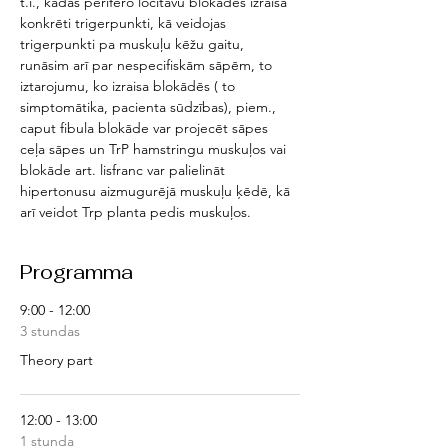
t.i., kādas perifēro locītavu blokādes izraisa 
konkrēti trigerpunkti, kā veidojas 
trigerpunkti pa muskuļu kēžu gaitu, 
runāsim arī par nespecifiskām sāpēm, to 
iztarojumu, ko izraisa blokādēs ( to 
simptomātika, pacienta sūdzības), piem., 
caput fibula blokāde var projecēt sāpes 
ceļa sāpes un TrP hamstringu muskuļos vai 
blokāde art. lisfranc var palielināt 
hipertonusu aizmugurējā muskuļu ķēdē, kā 
arī veidot Trp planta pedis muskuļos.
Programma
9:00 - 12:00
3 stundas
Theory part
12:00 - 13:00
1 stunda