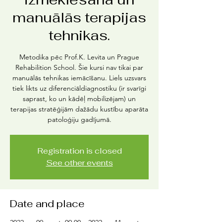
manuālās terapijas
tehnikas.
Metodika pēc Prof.K. Levita un Prague
Rehabilition School. Šie kursi nav tikai par
manuālās tehnikas iemācīšanu. Liels uzsvars
tiek likts uz diferenciāldiagnostiku (ir svarīgi
saprast, ko un kādēļ mobilizējam) un
terapijas stratēģijām dažādu kustību aparāta
patoloģiju gadījumā.
Registration is closed
See other events
Date and place