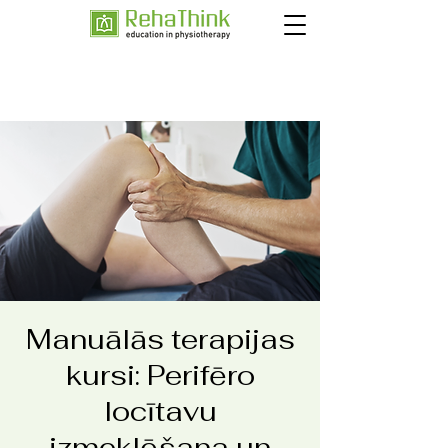
Manuālās terapijas
kursi: Perifēro
locītavu
izmeklēšana un