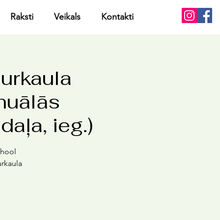
Raksti
Veikals
Kontakti
gurkaula
nuālās
daļa, ieg.)
chool
urkaula