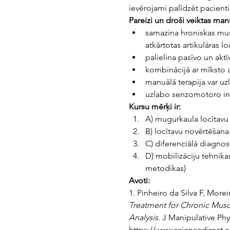
ievērojami palīdzēt pacient
Pareizi un droši veiktas manu
samazina hroniskas musku
atkārtotas artikulāras l
palielina pasīvo un aktī
kombinācijā ar mīksto a
manuālā terapija var uz
uzlabo senzomotoro inte
Kursu mērķi ir:
A) mugurkaula locītavu
B) locītavu novērtēšan
C) diferenciālā diagnost
D) mobilizāciju tehnik
metodikas)
Avoti:
1. Pinheiro da Silva F, Mor
Treatment for Chronic Muscu
Analysis
. J Manipulative Phy
https://www.sciencedirect.