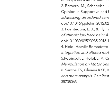
2. Barbero, M., Schneebeli, A
Opinion in Supportive and P
addressing disordered sensor
doi:10.1016/j.jelekin.2012.0
3. Puentedura, E. J., & Flynn, 
of chronic low back pain: A n
doi:10.1080/09593985.2016.
4. Heidi Haavik; Bernadette 
integration and altered motor
5.Robinault L, Holobar A, Cr
Manipulation on Motor Unit
6. Santos TS, Oliveira KKB, M
and meta-analysis. 
Gait Post
35738063.