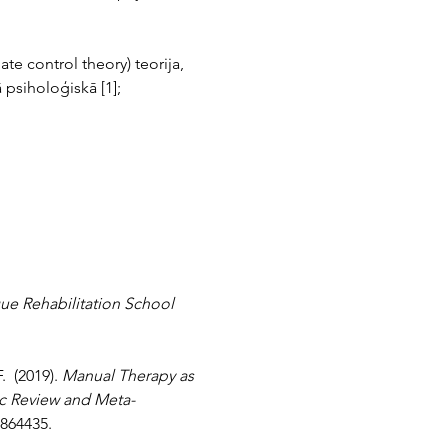
te control theory) teorija, 
ā psiholoģiskā [1];
ue Rehabilitation School 
 (2019). 
Manual Therapy as 
ic Review and Meta-
1864435.