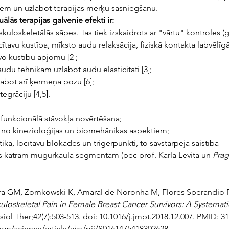
iem un uzlabot terapijas mērķu sasniegšanu.
ālās terapijas galvenie efekti ir:
loskeletālās sāpes. Tas tiek izskaidrots ar "vārtu" kontroles (ga
ocītavu kustība, mīksto audu relaksācija, fiziskā kontakta labvēlīg
vo kustību apjomu [2];
udu tehnikām uzlabot audu elasticitāti [3];
labot arī ķermeņa pozu [6];
grāciju [4,5].
 funkcionālā stāvokļa novērtēšana;
a no kinezioloģijas un biomehānikas aspektiem;
ika, locītavu blokādes un trigerpunkti, to savstarpējā saistība
as katram mugurkaula segmentam (pēc prof. Karla Levita un 
Prag
eira GM, Zomkowski K, Amaral de Noronha M, Flores Sperandio F. 
loskeletal Pain in Female Breast Cancer Survivors: A Systemat
siol Ther;42(7):503-513. doi: 10.1016/j.jmpt.2018.12.007. PMID: 3
com/science/article/abs/pii/S0161475418302628.