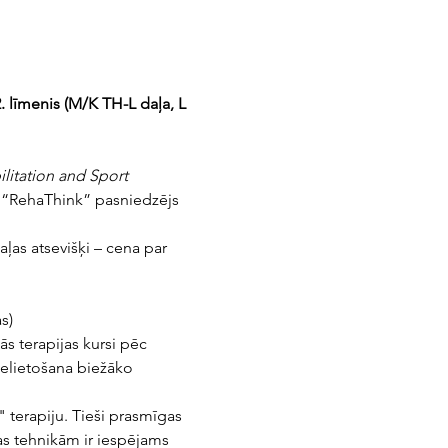
. līmenis (M/K TH-L daļa, L 
ilitation and Sport
 “RehaThink” pasniedzējs 
aļas atsevišķi – cena par 
s)
s terapijas kursi pēc 
ielietošana biežāko 
 terapiju. Tieši prasmīgas 
as tehnikām ir iespējams 