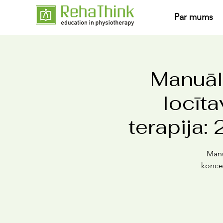
Par mums
Manuālā
locīt
terapija: 
Manu
koncep