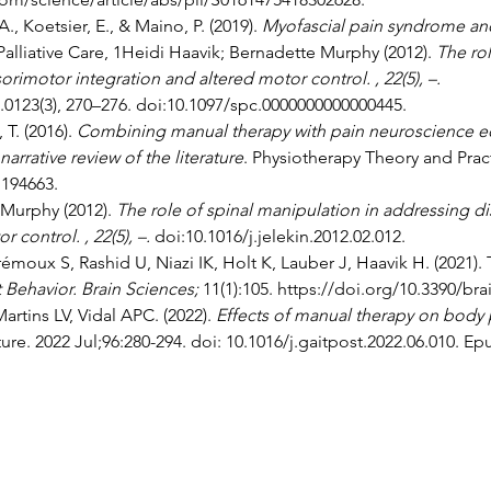
., Koetsier, E., & Maino, P. (2019). 
Myofascial pain syndrome and 
alliative Care, 1Heidi Haavik; Bernadette Murphy (2012). 
The rol
imotor integration and altered motor control. , 22(5), –. 
2.0123(3), 270–276. doi:10.1097/spc.0000000000000445.
T. (2016). 
Combining manual therapy with pain neuroscience ed
arrative review of the literature
. Physiotherapy Theory and Practi
1194663.
Murphy (2012). 
The role of spinal manipulation in addressing d
 control. , 22(5), –. 
doi:10.1016/j.jelekin.2012.02.012.
émoux S, Rashid U, Niazi IK, Holt K, Lauber J, Haavik H. (2021). 
 Behavior.
Brain Sciences;
 11(1):105. https://doi.org/10.3390/br
artins LV, Vidal APC. (2022). 
Effects of manual therapy on body 
ure. 2022 Jul;96:280-294. doi: 10.1016/j.gaitpost.2022.06.010. E