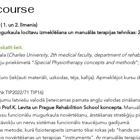
course
 ( 1. un 2. līmenis)
gurkaula locītavu izmeklēšana un manuālās terapijas tehnikas: 2
katīt šeit.
la (
Charles University, 2th medical faculty, department of rehab
iju priekšmetā “
Special Physiotherapy concepts and methods
”;
uro (iekļauti materiāli, uzkodas, tēja, kafija). Apmeklējot kursu d
Nr.TIP2022/71 TIP16)
ojumu latviešu valodā (ieteicamas pamata angļu valodas zināšana
c Prof.K. Levita un Prague Rehabilition School koncepta. 
Manuālā
eksu funcionālu mugurkaula novērtēšanu, ārstēšanas stratēģiju p
tāvokļu un nervu sistēmas funcionālo traucējumu gadījumā.
as metode, kurā fizioterapeits izmanto tikai rokas jeb "hands on"
enis novērtēšanas un terapijas "instruments". Ar manuālās terapij