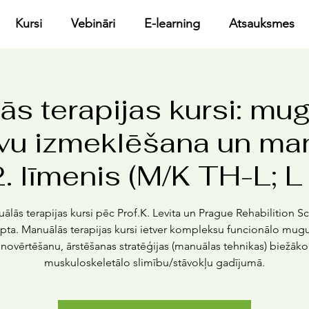
Kursi
Vebināri
E-learning
Atsauksmes
s terapijas kursi: mu
avu izmeklēšana un ma
2. līmenis (M/K TH-L; L 
ālās terapijas kursi pēc Prof.K. Levita un Prague Rehabilition S
ta. Manuālās terapijas kursi ietver kompleksu funcionālo mug
novērtēšanu, ārstēšanas stratēģijas (manuālas tehnikas) biežāko
muskuloskeletālo slimību/stāvokļu gadījumā.