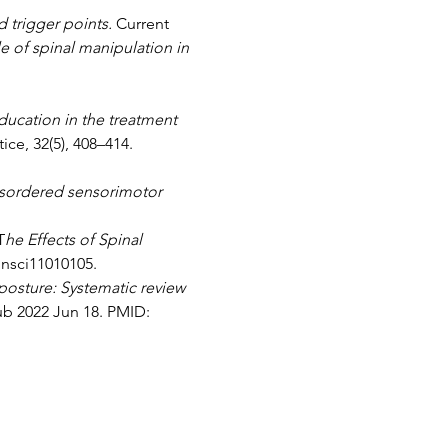
trigger points. 
Current 
e of spinal manipulation in 
ucation in the treatment 
ce, 32(5), 408–414. 
isordered sensorimotor 
T
he Effects of Spinal 
ainsci11010105.
posture: Systematic review 
pub 2022 Jun 18. PMID: 