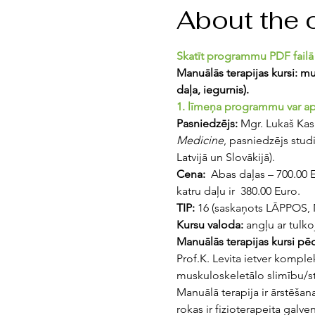
About the 
Skatīt programmu PDF failā
Manuālās terapijas kursi: mu
daļa, iegurnis).  
1. līmeņa programmu var aps
Pasniedzējs: 
Mgr. Lukaš Kasa
Medicine
, pasniedzējs stud
Latvijā un Slovākijā).
Cena: 
 Abas daļas – 700.00 E
katru daļu ir  380.00 Euro.
TIP:
 16 (saskaņots LĀPPOS, 
Kursu valoda:
 angļu ar tulk
Manuālās terapijas kursi pē
Prof.K. Levita ietver kompl
muskuloskeletālo slimību/s
Manuālā terapija ir ārstēšan
rokas ir fizioterapeita galv