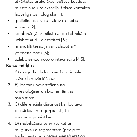
atkārtotas artikulāras locītavu kustība, 
mīksto audu relaksācija, fiziskā kontakta 
labvēlīgā psiholoģiskā [1];
 palielina pasīvo un aktīvo kustību 
apjomu [2];
kombinācijā ar mīksto audu tehnikām 
uzlabot audu elasticitāti [3];
 manuālā terapija var uzlabot arī 
ķermeņa pozu [6];
uzlabo senzomotoro integrāciju [4,5].
Kursu mērķi ir:
A) mugurkaula locītavu funkcionālā 
stāvokļa novērtēšana;
B) locītavu novērtēšana no 
kinezioloģijas un biomehānikas 
aspektiem;
C) diferenciālā diagnostika, locītavu 
blokādes un trigerpunkti, to 
savstarpējā saistība
D) mobilizāciju tehnikas katram 
mugurkaula segmentam (pēc prof. 
Karla Levita un 
Prague Rehabilitation 