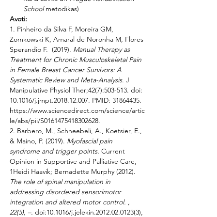
School 
metodikas)
Avoti:
1. Pinheiro da Silva F, Moreira GM, 
Zomkowski K, Amaral de Noronha M, Flores 
Sperandio F.  (2019). 
Manual Therapy as 
Treatment for Chronic Musculoskeletal Pain 
in Female Breast Cancer Survivors: A 
Systematic Review and Meta-Analysis
. J 
Manipulative Physiol Ther;42(7):503-513. doi: 
10.1016/j.jmpt.2018.12.007. PMID: 31864435.
https://www.sciencedirect.com/science/artic
le/abs/pii/S0161475418302628.
2. Barbero, M., Schneebeli, A., Koetsier, E., 
& Maino, P. (2019). 
Myofascial pain 
syndrome and trigger points. 
Current 
Opinion in Supportive and Palliative Care, 
1Heidi Haavik; Bernadette Murphy (2012). 
The role of spinal manipulation in 
addressing disordered sensorimotor 
integration and altered motor control. , 
22(5), –. 
doi:10.1016/j.jelekin.2012.02.0123(3), 