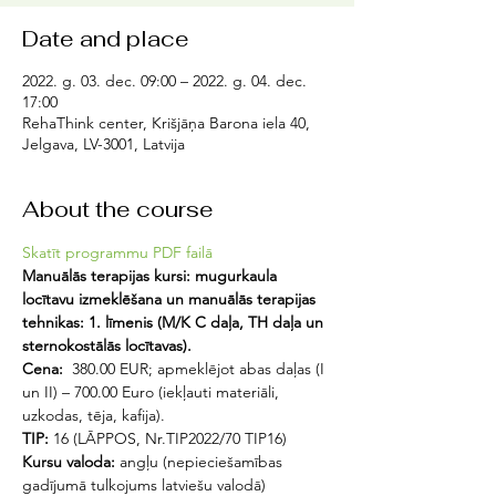
Date and place
2022. g. 03. dec. 09:00 – 2022. g. 04. dec.
17:00
RehaThink center, Krišjāņa Barona iela 40,
Jelgava, LV-3001, Latvija
About the course
Skatīt programmu PDF failā
Manuālās terapijas kursi: mugurkaula 
locītavu izmeklēšana un manuālās terapijas 
tehnikas: 1. līmenis (M/K C daļa, TH daļa un 
sternokostālās locītavas).
Cena: 
 380.00 EUR; apmeklējot abas daļas (I 
un II) – 700.00 Euro (iekļauti materiāli, 
uzkodas, tēja, kafija).
TIP:
 16 (LĀPPOS, Nr.TIP2022/70 TIP16)
Kursu valoda:
 angļu (nepieciešamības 
gadījumā tulkojums latviešu valodā)