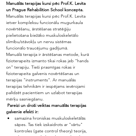
Manuālās terapijas kursi pēc Prof.K. Levita 
un Prague Rehabilition School koncepta. 
Manuālās terapijas kursi pēc Prof.K. Levita 
ietver kompleksu funcionālu mugurkaula 
novērtēšanu, ārstēšanas stratēģiju 
pielietošana biežāko muskuloskeletālo 
slimību/stāvokļu un nervu sistēmas 
funcionālo traucējumu gadījumā.
Manuālā terapija ir ārstēšanas metode, kurā 
fizioterapeits izmanto tikai rokas jeb "hands 
on" terapiju. Tieši prasmīgas rokas ir 
fizioterapeita galvenis novērtēšanas un 
terapijas "instruments". Ar manuālās 
terapijas tehnikām ir iespējams ievērojami 
palīdzēt pacientiem un uzlabot terapijas 
mērķu sasniegšanu.
 Pareizi un droši veiktas manuālās terapijas 
galvenie efekti ir:
samazina hroniskas muskuloskeletālās 
sāpes. Tas tiek izskaidrots ar "vārtu" 
kontroles (gate control theory) teorija, 