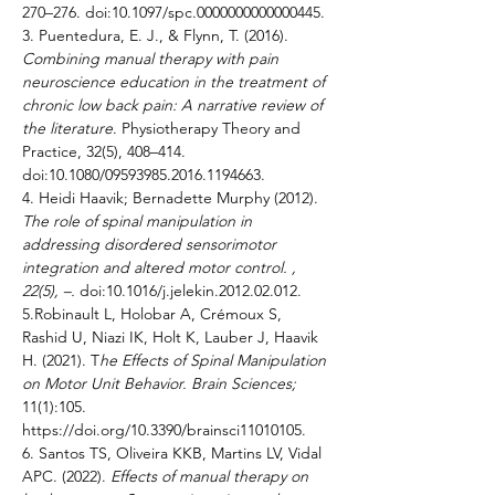
270–276. doi:10.1097/spc.0000000000000445.
3. Puentedura, E. J., & Flynn, T. (2016). 
Combining manual therapy with pain 
neuroscience education in the treatment of 
chronic low back pain: A narrative review of 
the literature
. Physiotherapy Theory and 
Practice, 32(5), 408–414. 
doi:10.1080/09593985.2016.1194663.
4. Heidi Haavik; Bernadette Murphy (2012). 
The role of spinal manipulation in 
addressing disordered sensorimotor 
integration and altered motor control. , 
22(5), –. 
doi:10.1016/j.jelekin.2012.02.012.
5.Robinault L, Holobar A, Crémoux S, 
Rashid U, Niazi IK, Holt K, Lauber J, Haavik 
H. (2021). T
he Effects of Spinal Manipulation 
on Motor Unit Behavior.
Brain Sciences;
11(1):105. 
https://doi.org/10.3390/brainsci11010105.
6. Santos TS, Oliveira KKB, Martins LV, Vidal 
APC. (2022). 
Effects of manual therapy on 