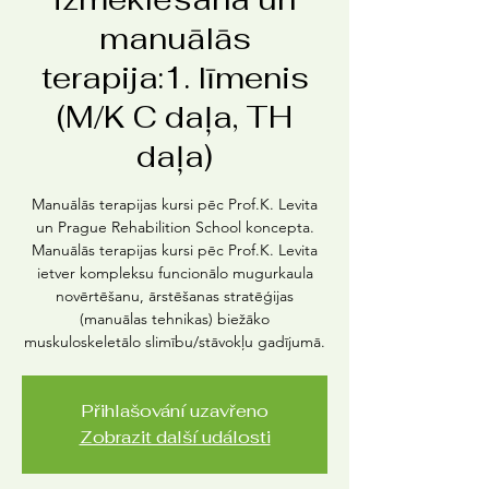
manuālās
terapija:1. līmenis
(M/K C daļa, TH
daļa)
Manuālās terapijas kursi pēc Prof.K. Levita
un Prague Rehabilition School koncepta.
Manuālās terapijas kursi pēc Prof.K. Levita
ietver kompleksu funcionālo mugurkaula
novērtēšanu, ārstēšanas stratēģijas
(manuālas tehnikas) biežāko
muskuloskeletālo slimību/stāvokļu gadījumā.
Přihlašování uzavřeno
Zobrazit další události