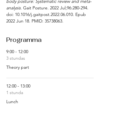
body posture: Systematic review and meta-
analysis. 
Gait Posture. 2022 Jul;96:280-294. 
doi: 10.1016/j.gaitpost.2022.06.010. Epub 
2022 Jun 18. PMID: 35738063.
Programma
9:00 - 12:00
3 stundas
Theory part
12:00 - 13:00
1 stunda
Lunch
Skatīt visu
Pieejami vēl 3 vienumi