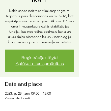
Kakla sāpes neizraisa tikai saspringts m.
trapezius pars descendens vai m. SCM, bet
vispārējs muskuļu sinerģijas trūkums. Būtiska
loma ir mugurkaula dziļās stabilizācijas
funcijai, kas nodrošina optimālu kakla un
krūšu daļas biomehāniku un kinezioloģiju,
kas ir pamats pareizai muskuļu aktivitātei.
Reģistrācija slēgta!
Aplūkot citas apmācības
Date and place
2023. g. 28. janv. 09:00 – 12:00
Zoom platformā