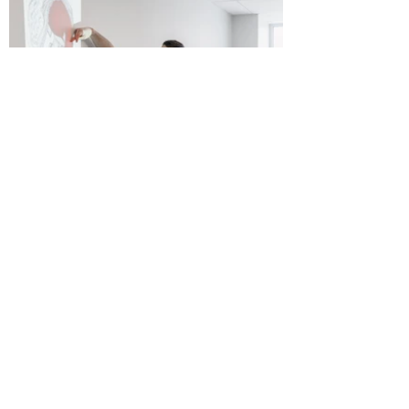
Kvalitatīva profesionālā tālākizglītība