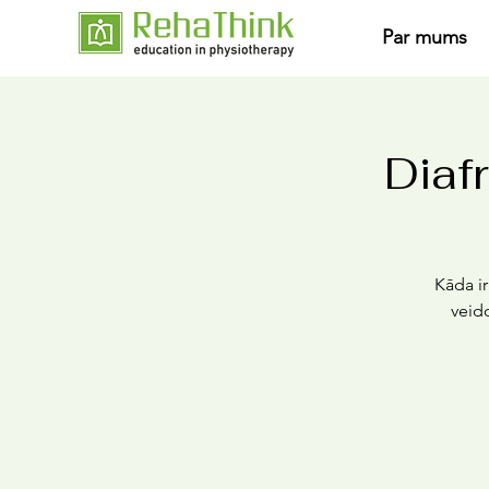
Par mums
Diaf
Kāda i
veid