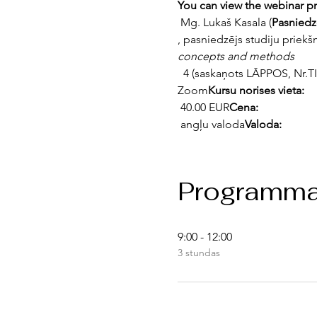
You can view the webinar p
 Mg. Lukaš Kasala (
Pasniedz
, pasniedzējs studiju priekš
concepts and methods
  4 (saskaņots LĀPPOS, Nr.T
Zoom
Kursu norises vieta: 
 40.00 EUR
Cena:
 angļu valoda
Valoda:
Programm
9:00 - 12:00
3 stundas