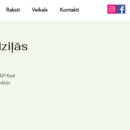
Raksti
Veikals
Kontakti
ziļās
S)? Kad
dziļo