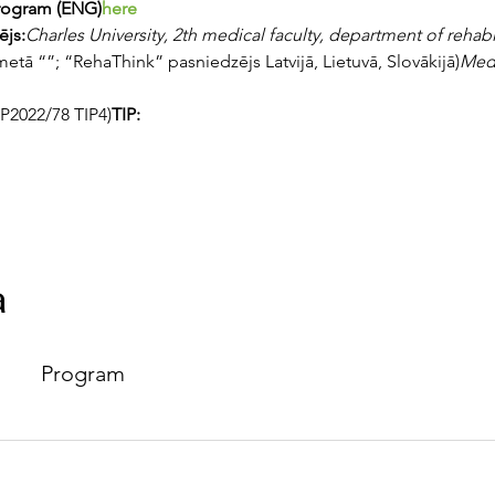
rogram 
(ENG)
here 
ējs:
Charles University, 2th medical faculty, department of rehabi
metā “
”; “RehaThink” pasniedzējs Latvijā, Lietuvā, Slovākijā)
Med
IP2022/78 TIP4)
TIP:
a
Program