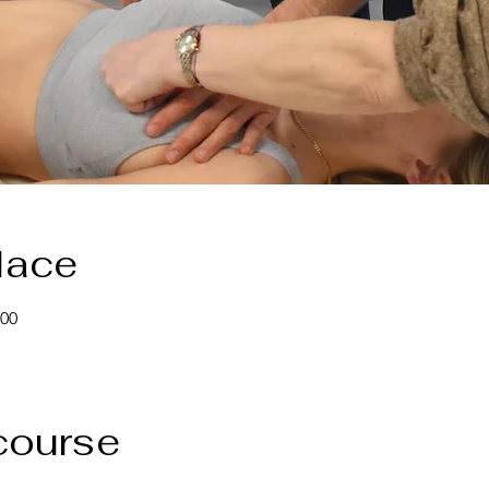
lace
:00
course