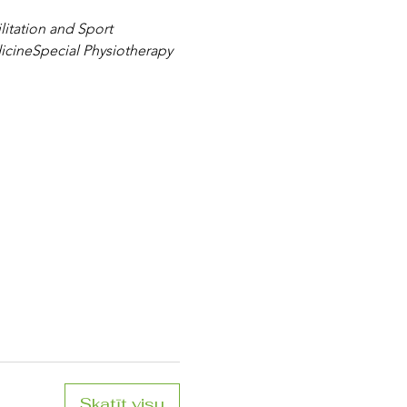
litation and Sport
icine
Special Physiotherapy 
Skatīt visu