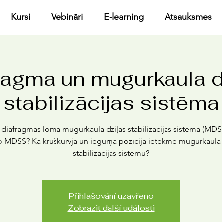
Kursi
Vebināri
E-learning
Atsauksmes
ragma un mugurkaula d
stabilizācijas sistēma
r diafragmas loma mugurkaula dziļās stabilizācijas sistēmā (MDS
o MDSS? Kā krūškurvja un iegurņa pozīcija ietekmē mugurkaula 
stabilizācijas sistēmu?
Přihlašování uzavřeno
Zobrazit další události