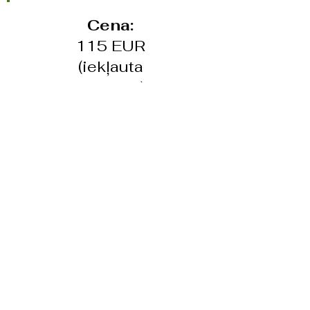
Cena:
115 EUR
(iekļauta
piegāde)
Pasūtiet grāmatu
Piegādes noteikumi:​
Bez maksas – preci var izņemt
“RehaThink” telpās, Atmodas ielā 19,
Jelgava, LV-3001.
Pakomāts OMNIVA. Grāmatas cena ir
115.00 EUR, iekļaujot grāmatas piegādi
uz Jūsu norādīto OMNIVA pakomātu.