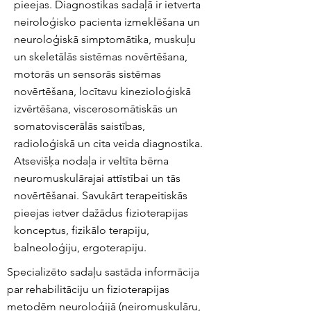
pieejas. Diagnostikas sadaļā ir ietverta
neiroloģisko pacienta izmeklēšana un
neuroloģiskā simptomātika, muskuļu
un skeletālās sistēmas novērtēšana,
motorās un sensorās sistēmas
novērtēšana, locītavu kinezioloģiskā
izvērtēšana, viscerosomātiskās un
somatoviscerālās saistības,
radioloģiskā un cita veida diagnostika.
Atsevišķa nodaļa ir veltīta bērna
neuromuskulārajai attīstībai un tās
novērtēšanai. Savukārt terapeitiskās
pieejas ietver dažādus fizioterapijas
konceptus, fizikālo terapiju,
balneoloģiju, ergoterapiju.
Specializēto sadaļu sastāda informācija
par rehabilitāciju un fizioterapijas
metodēm neuroloģijā (neiromuskulāru,