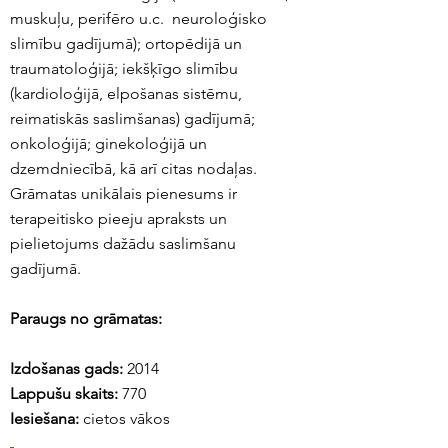
muskuļu, perifēro u.c. neuroloģisko
slimību gadījumā); ortopēdijā un
traumatoloģijā; iekšķīgo slimību
(kardioloģijā, elpošanas sistēmu,
reimatiskās saslimšanas) gadījumā;
onkoloģijā; ginekoloģijā un
dzemdniecībā, kā arī citas nodaļas.
Grāmatas unikālais pienesums ir
terapeitisko pieeju apraksts un
pielietojums dažādu saslimšanu
gadījumā.
Paraugs no grāmatas:
Izdošanas gads:
2014
Lappušu skaits:
770
Iesiešana:
cietos vākos