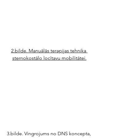
2.bild
e. Manuālās terapijas tehnika 
sternokostālo locītavu mobilitātei.
3.bi
lde
. Vingrojums no DNS koncepta, 