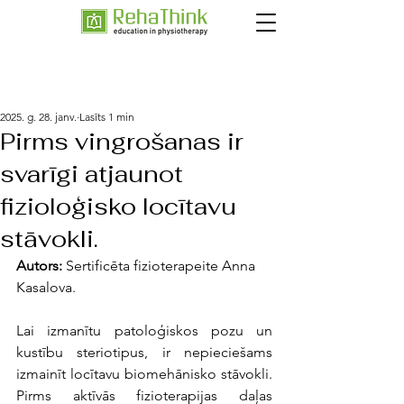
2025. g. 28. janv.
Lasīts 1 min
Pirms vingrošanas ir
svarīgi atjaunot
fizioloģisko locītavu
stāvokli.
Autors: 
Sertificēta fizioterapeite Anna 
Kasalova.
Lai izmanītu patoloģiskos pozu un 
kustību steriotipus, ir nepieciešams 
izmainīt locītavu biomehānisko stāvokli. 
Pirms aktīvās fizioterapijas 
daļas 