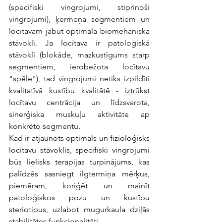
(specifiski vingrojumi, stiprinoši 
vingrojumi), ķermeņa segmentiem un 
locītavam jābūt optimālā biomehāniskā 
stāvoklī. Ja locītava ir patoloģiskā 
stāvoklī (blokāde, mazkustīgums starp 
segmentiem, ierobežota locītavu 
"spēle"), tad vingrojumi netiks izpildīti 
kvalitatīvā kustību kvalitātē - iztrūkst 
locītavu centrācija un līdzsvarota, 
sinerģiska muskuļu aktivitāte ap 
konkrēto segmentu.
Kad ir atjaunots optimāls un fizioloģisks 
locītavu stāvoklis, specifiski vingrojumi 
būs lielisks terapijas turpinājums, kas 
palīdzēs sasniegt ilgtermiņa mērķus, 
piemēram, koriģēt un mainīt 
patoloģiskos pozu un kustību 
steriotipus, uzlabot mugurkaula dziļās 
stabilitātes funkcionalitāti.