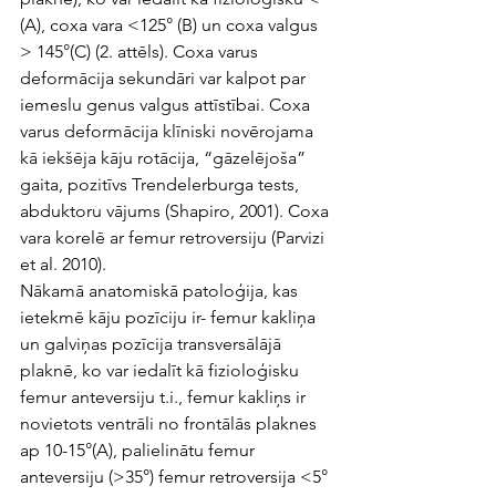
(A), coxa vara <125° (B) un coxa valgus 
> 145°(C) (2. attēls). Coxa varus 
deformācija sekundāri var kalpot par 
iemeslu genus valgus attīstībai. Coxa 
varus deformācija klīniski novērojama 
kā iekšēja kāju rotācija, “gāzelējoša” 
gaita, pozitīvs Trendelerburga tests, 
abduktoru vājums (Shapiro, 2001). Coxa 
vara korelē ar femur retroversiju (Parvizi 
et al. 2010).
Nākamā anatomiskā patoloģija, kas 
ietekmē kāju pozīciju ir- femur kakliņa 
un galviņas pozīcija transversālājā 
plaknē, ko var iedalīt kā fizioloģisku 
femur anteversiju t.i., femur kakliņs ir 
novietots ventrāli no frontālās plaknes 
ap 10-15°(A), palielinātu femur 
anteversiju (>35°) femur retroversija <5° 