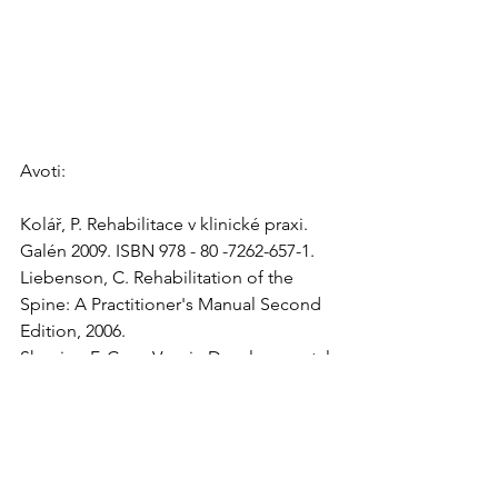
Avoti:
Kolář, P. Rehabilitace v klinické praxi. 
Galén 2009. ISBN 978 - 80 -7262-657-1.
Liebenson, C. Rehabilitation of the 
Spine: A Practitioner's Manual Second 
Edition, 2006.
Shapiro, F. Coxa Vara in Developmental 
and Acquired Abnormalities of the 
Femur. Pediatric Orthopedic 
Deformities, 2001. 376–461. 
doi:10.1016/b978-012638651-6/50006-x 
Kapandji, A. I. Physiology of the joints: 