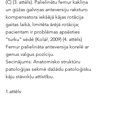
(C) (3. attēls). Palielinātu femur kakliņa 
un gūžas galviņas anteversiju raksturo 
kompensatora iekšējā kājas rotācija 
gaitas laikā, limitēta ārējā rotācija; 
pacientam ir problēmas apsēsties 
“turku” sēdē (Kolář, 2009) (4. attēls) 
Femur palielināta anteversija korelē ar 
genus valgus pozīciju.
Secinājums: Anatomisko struktūru 
patoloģijas sekmē dažādu patoloģisku 
kāju stāvokļu attīstību.
1.attēls