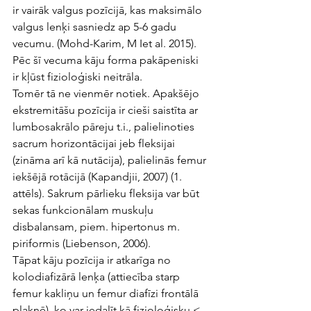
ir vairāk valgus pozīcijā, kas maksimālo 
valgus lenķi sasniedz ap 5-6 gadu 
vecumu. (Mohd-Karim, M Iet al. 2015). 
Pēc šī vecuma kāju forma pakāpeniski 
ir kļūst fizioloģiski neitrāla.
Tomēr tā ne vienmēr notiek. Apakšējo 
ekstremitāšu pozīcija ir cieši saistīta ar 
lumbosakrālo pāreju t.i., palielinoties 
sacrum horizontācijai jeb fleksijai 
(zināma arī kā nutācija), palielinās femur 
iekšējā rotācijā (Kapandjii, 2007) (1. 
attēls). Sakrum pārlieku fleksija var būt 
sekas funkcionālam muskuļu 
disbalansam, piem. hipertonus m. 
piriformis (Liebenson, 2006). 
Tāpat kāju pozīcija ir atkarīga no 
kolodiafizārā lenķa (attiecība starp 
femur kakliņu un femur diafīzi frontālā 
plaknē), ko var iedalīt kā fizioloģisku < 