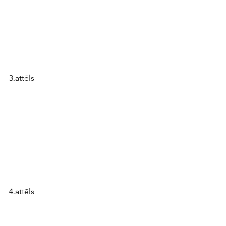
3.attēls
4.attēls