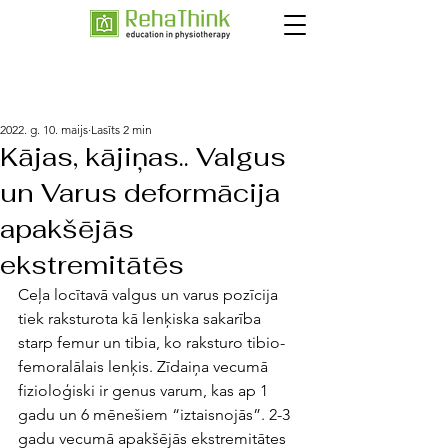
2022. g. 10. maijs
Lasīts 2 min
Kājas, kājiņas.. Valgus
un Varus deformācija
apakšējās
ekstremitātēs
Ceļa locītavā valgus un varus pozīcija 
tiek raksturota kā lenķiska sakarība 
starp femur un tibia, ko raksturo tibio-
femoralālais lenķis. Zīdaiņa vecumā 
fizioloģiski ir genus varum, kas ap 1 
gadu un 6 mēnešiem “iztaisnojās”. 2-3 
gadu vecumā apakšējās ekstremitātes 